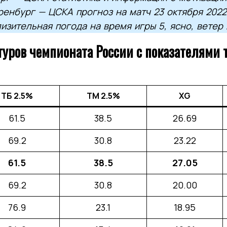
ренбург — ЦСКА прогноз на матч 23 октября 2022
изительная погода на время игры 5, ясно, ветер 
уров чемпионата России с показателями 
ТБ 2.5%
ТМ 2.5%
XG
61.5
38.5
26.69
69.2
30.8
23.22
61.5
38.5
27.05
69.2
30.8
20.00
76.9
23.1
18.95