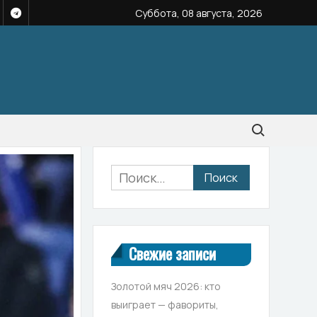
k
ter
VK
Telegram
Суббота, 08 августа, 2026
Search for:
Найти:
Свежие записи
Золотой мяч 2026: кто
выиграет — фавориты,