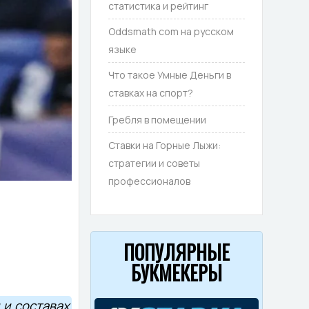
статистика и рейтинг
Oddsmath com на русском
языке
Что такое Умные Деньги в
ставках на спорт?
Гребля в помещении
Ставки на Горные Лыжи:
стратегии и советы
профессионалов
ПОПУЛЯРНЫЕ
БУКМЕКЕРЫ
 и составах