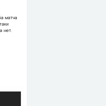
ба матча
таки
а нет.