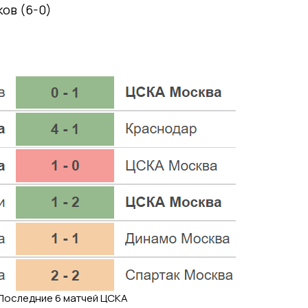
ков (6-0)
Последние 6 матчей ЦСКА