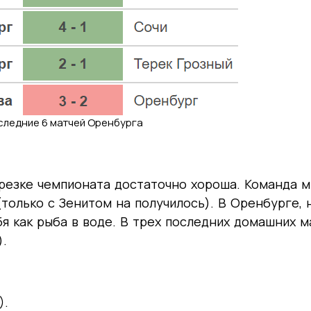
следние 6 матчей Оренбурга
резке чемпионата достаточно хороша. Команда 
только с Зенитом на получилось). В Оренбурге, 
я как рыба в воде. В трех последних домашних м
).
).