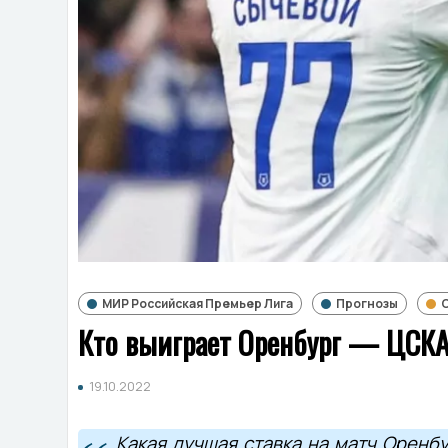
МИР Российская Премьер Лига
Прогнозы
Кто выиграет Оренбург — ЦСКА 
19.10.2022
Какая лучшая ставка на матч Оренб