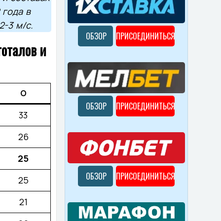
 года в
2-3 м/c.
тоталов и
О
33
26
25
25
21