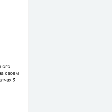
много
на своем
атчах 3