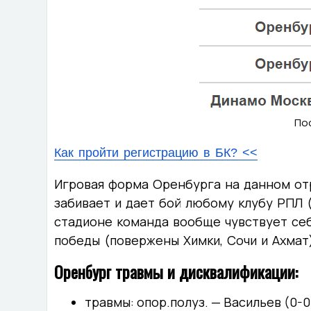
По
Как пройти регистрацию в БК? <<
Игровая форма Оренбурга на данном от
забивает и дает бой любому клубу РПЛ (
стадионе команда вообще чувствует себ
победы (повержены Химки, Сочи и Ахмат
Оренбург травмы и дисквалификации:
травмы: опор.полуз. — Васильев (0-0