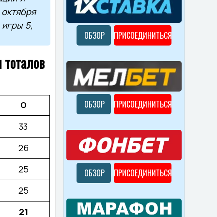
 октября
игры 5,
 тоталов
О
33
26
25
25
21