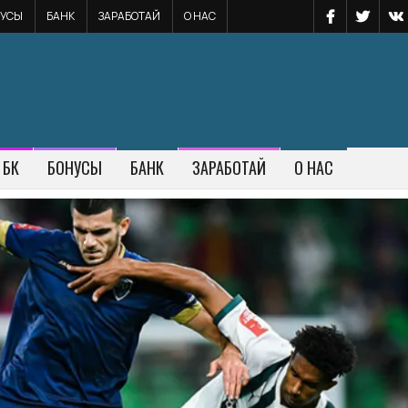
Faceboo
Twit
НУСЫ
БАНК
ЗАРАБОТАЙ
О НАС
 БК
БОНУСЫ
БАНК
ЗАРАБОТАЙ
О НАС