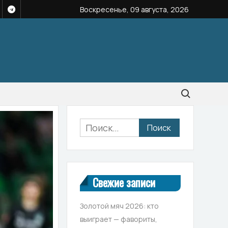
k
ter
VK
Telegram
Воскресенье, 09 августа, 2026
Search for:
Найти:
Свежие записи
Золотой мяч 2026: кто
выиграет — фавориты,