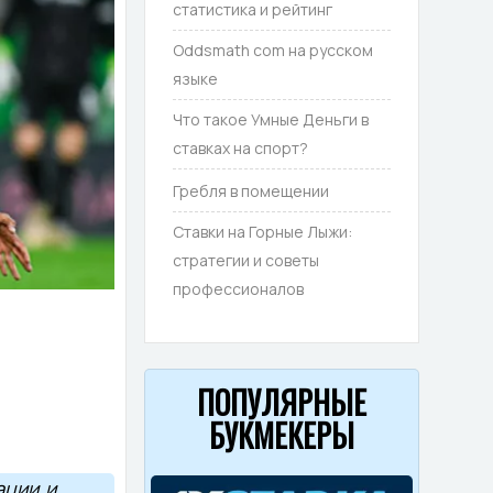
статистика и рейтинг
Oddsmath com на русском
языке
Что такое Умные Деньги в
ставках на спорт?
Гребля в помещении
Ставки на Горные Лыжи:
стратегии и советы
профессионалов
ПОПУЛЯРНЫЕ
БУКМЕКЕРЫ
ации и