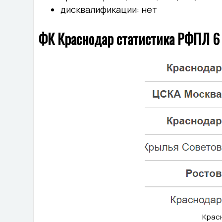
дисквалификации: нет
ФК Краснодар статистика РФПЛ 6
Крас