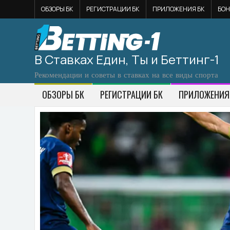
Skip
ОБЗОРЫ БК
РЕГИСТРАЦИИ БК
ПРИЛОЖЕНИЯ БК
БО
to
content
В Ставках Един, Ты и Беттинг-1
Рекомендации и советы в ставках на все виды спорта
ОБЗОРЫ БК
РЕГИСТРАЦИИ БК
ПРИЛОЖЕНИЯ