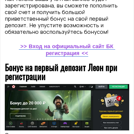
зарегистрирована, вы сможете пополнить
свой счет и получить большой
приветственный бонус на свой первый
депозит. Не упустите возможность и
обязательно воспользуйтесь бонусом!
>> Вход на официальный сайт БК 
регистрация <<
Бонус на первый депозит Леон при
регистрации