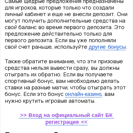
Самые щедрые предложения предназначены
для игроков, которые только что создали
личный кабинет и еще не внесли депозит. Они
могут получить дополнительные средства на
свой баланс во время первого депозита. Это
предложение действительно только для
первого депозита. Если вы уже пополняли
свой счет раньше, используйте
.
другие бонусы
Также обратите внимание, что эти призовые
средства нельзя вывести сразу, вы должны
отыграть их обратно. Если вы получаете
спортивный бонус, вам необходимо делать
ставки на разные матчи, чтобы отыграть этот
бонус. Если это бонус
, вам
онлайн-казино
нужно крутить игровые автоматы.
>> Вход на официальный сайт БК 
регистрация <<