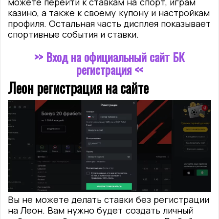
можете перейти к ставкам на спорт, играм
казино, а также к своему купону и настройкам
профиля. Остальная часть дисплея показывает
спортивные события и ставки.
>> Вход на официальный сайт БК
регистрация <<
Леон регистрация на сайте
Вы не можете делать ставки без регистрации
на Леон. Вам нужно будет создать личный