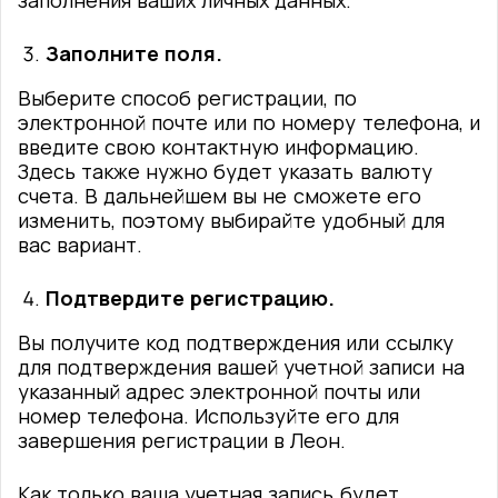
заполнения ваших личных данных.
Заполните поля.
Выберите способ регистрации, по
электронной почте или по номеру телефона, и
введите свою контактную информацию.
Здесь также нужно будет указать валюту
счета. В дальнейшем вы не сможете его
изменить, поэтому выбирайте удобный для
вас вариант.
Подтвердите регистрацию.
Вы получите код подтверждения или ссылку
для подтверждения вашей учетной записи на
указанный адрес электронной почты или
номер телефона. Используйте его для
завершения регистрации в Леон.
Как только ваша учетная запись будет