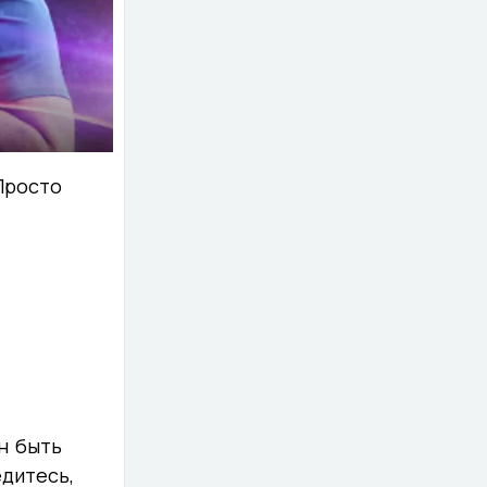
 Просто
н быть
едитесь,