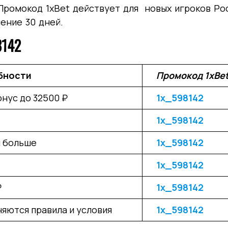
Промокод 1xBet действует для новых игроков Ро
чение 30 дней.
8142
бности
Промокод 1xBe
онус до 32500 ₽
1x_598142
1x_598142
и больше
1x_598142
1x_598142
₽
1x_598142
яются правила и условия
1x_598142