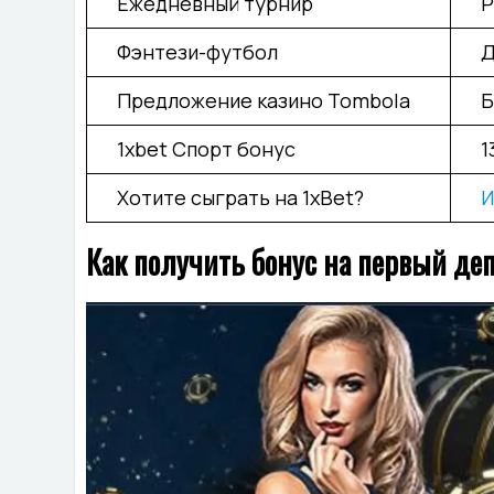
Ежедневный турнир
Р
Фэнтези-футбол
Д
Предложение казино Tombola
Б
1xbet Спорт бонус
1
Хотите сыграть на 1xBet?
И
Как получить бонус на первый деп