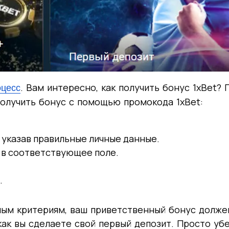
. Вам интересно, как получить бонус 1xBet?
оцесс
олучить бонус с помощью промокода 1xBet:
указав правильные личные данные.
в соответствующее поле.
.
ным критериям, ваш приветственный бонус долже
 как вы сделаете свой первый депозит. Просто уб