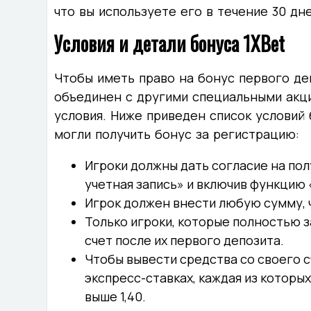
что вы используете его в течение 30 дн
Условия и детали бонуса 1XBet
Чтобы иметь право на бонус первого де
объединен с другими специальными акц
условия. Ниже приведен список условий
могли получить бонус за регистрацию:
Игроки должны дать согласие на пол
учетная запись» и включив функцию 
Игрок должен внести любую сумму, 
Только игроки, которые полностью з
счет после их первого депозита.
Чтобы вывести средства со своего с
экспресс-ставках, каждая из котор
выше 1,40.