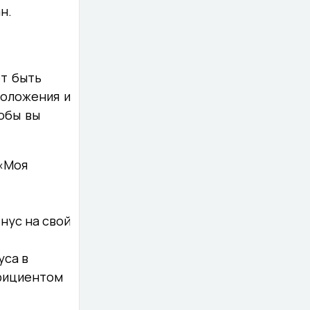
ан.
ет быть
положения и
обы вы
 «Моя
нус на свой
уса в
ффициентом