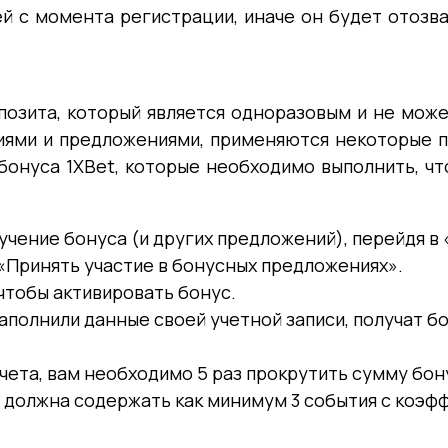
ей с момента регистрации, иначе он будет отозв
позита, который является одноразовым и не мож
иями и предложениями, применяются некоторые 
 бонуса 1XBet, которые необходимо выполнить, чт
учение бонуса (и других предложений), перейдя в
«Принять участие в бонусных предложениях».
чтобы активировать бонус.
аполнили данные своей учетной записи, получат бо
чета, вам необходимо 5 раз прокрутить сумму бон
ых должна содержать как минимум 3 события с коэ