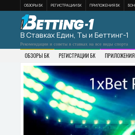
Skip
ОБЗОРЫ БК
РЕГИСТРАЦИИ БК
ПРИЛОЖЕНИЯ БК
БО
to
content
В Ставках Един, Ты и Беттинг-1
Рекомендации и советы в ставках на все виды спорта
ОБЗОРЫ БК
РЕГИСТРАЦИИ БК
ПРИЛОЖЕНИЯ