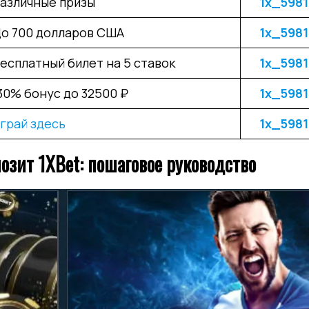
азличные призы
1x_598
о 700 долларов США
1x_598
есплатный билет на 5 ставок
1x_598
30% бонус до 32500 ₽
1x_598
грай здесь
1x_598
озит 1XBet: пошаговое руководство