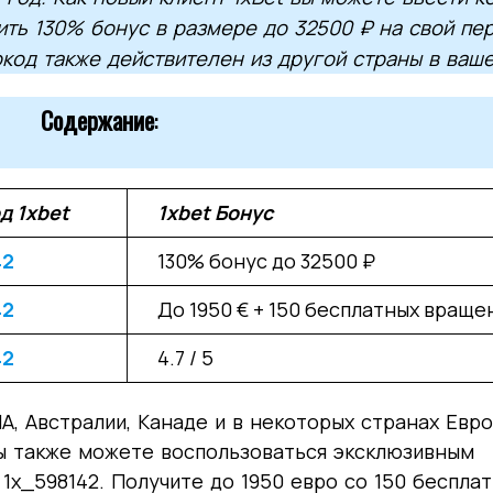
ить 130% бонус в размере до 32500 ₽ на свой пе
окод также действителен из другой страны в ваш
Содержание
:
д 1xbet
1xbet Бонус
42
130% бонус до 32500 ₽
42
До 1950 € + 150 бесплатных враще
42
4.7 / 5
А, Австралии, Канаде и в некоторых странах Евро
 вы также можете воспользоваться эксклюзивным
1x_598142. Получите до 1950 евро со 150 беспла