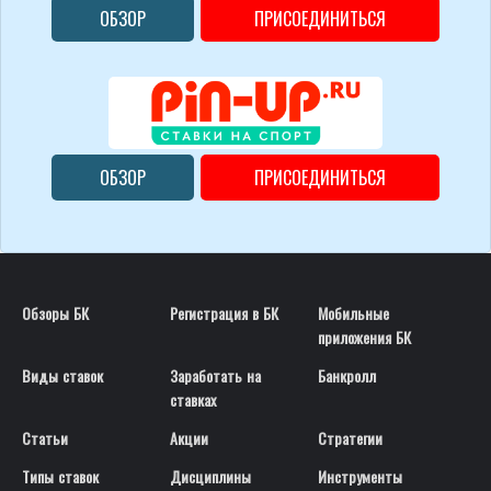
Обзоры БК
Регистрация в БК
Мобильные
приложения БК
Виды ставок
Заработать на
Банкролл
ставках
Статьи
Акции
Стратегии
Типы ставок
Дисциплины
Инструменты