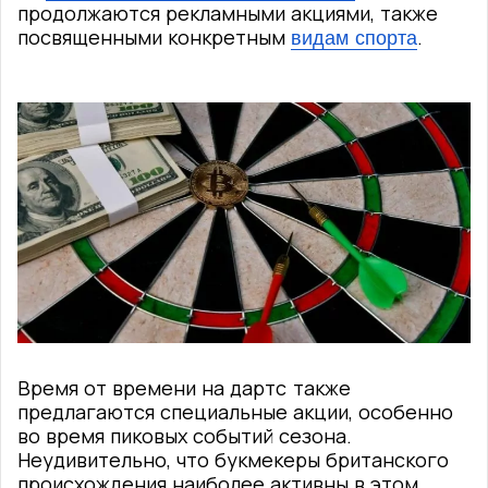
продолжаются рекламными акциями, также
посвященными конкретным
.
видам спорта
Время от времени на дартс также
предлагаются специальные акции, особенно
во время пиковых событий сезона.
Неудивительно, что букмекеры британского
происхождения наиболее активны в этом