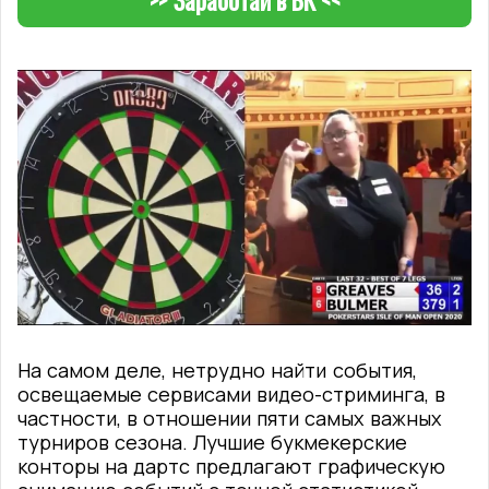
На самом деле, нетрудно найти события,
освещаемые сервисами видео-стриминга, в
частности, в отношении пяти самых важных
турниров сезона. Лучшие букмекерские
конторы на дартс предлагают графическую