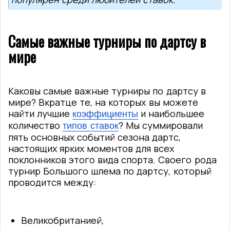
Самые важные турниры по дартсу в
мире
Каковы самые важные турниры по дартсу в
мире? Вкратце те, на которых вы можете
найти лучшие
и наибольшее
коэффициенты
количество
? Мы суммировали
типов ставок
пять основных событий сезона дартс,
настоящих ярких моментов для всех
поклонников этого вида спорта. Своего рода
турнир Большого шлема по дартсу, который
проводится между:
Великобританией,