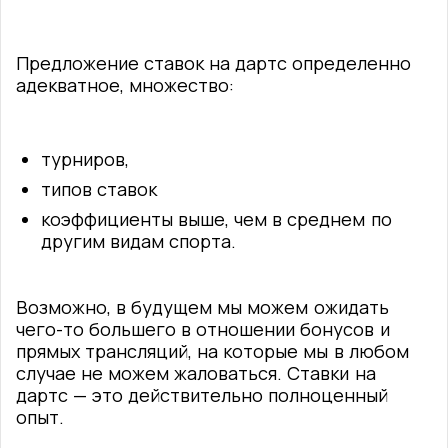
Предложение ставок на дартс определенно
адекватное, множество:
турниров,
типов ставок
коэффициенты выше, чем в среднем по
другим видам спорта.
Возможно, в будущем мы можем ожидать
чего-то большего в отношении бонусов и
прямых трансляций, на которые мы в любом
случае не можем жаловаться. Ставки на
дартс — это действительно полноценный
опыт.