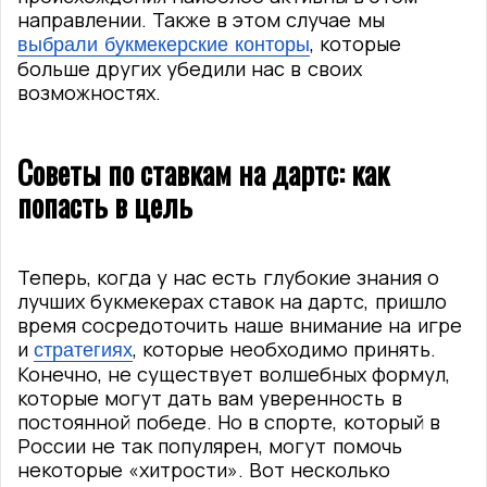
направлении. Также в этом случае мы
, которые
выбрали букмекерские конторы
больше других убедили нас в своих
возможностях.
Советы по ставкам на дартс: как
попасть в цель
Теперь, когда у нас есть глубокие знания о
лучших букмекерах ставок на дартс, пришло
время сосредоточить наше внимание на игре
и
, которые необходимо принять.
стратегиях
Конечно, не существует волшебных формул,
которые могут дать вам уверенность в
постоянной победе. Но в спорте, который в
России не так популярен, могут помочь
некоторые «хитрости». Вот несколько