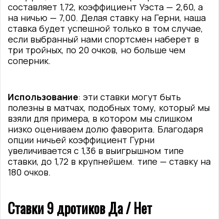
составляет 1,72, коэффициент Уэста — 2,60, а
на ничью — 7,00. Делая ставку на Герни, наша
ставка будет успешной только в том случае,
если выбранный нами спортсмен наберет в
три тройных, по 20 очков, но больше чем
соперник.
Использование
: эти ставки могут быть
полезны в матчах, подобных тому, который мы
взяли для примера, в котором мы слишком
низко оцениваем долю фаворита. Благодаря
опции ничьей коэффициент Гурни
увеличивается с 1,36 в выигрышном типе
ставки, до 1,72 в крупнейшем. типе — ставку на
180 очков.
Ставки 9 дротиков Да / Нет