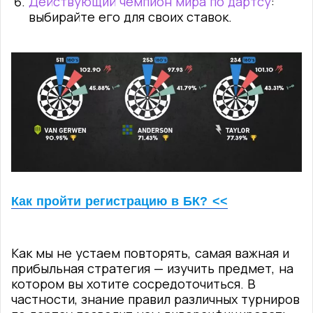
Действующий чемпион мира по дартсу
:
выбирайте его для своих ставок.
Как пройти регистрацию в БК? <<
Как мы не устаем повторять, самая важная и
прибыльная стратегия — изучить предмет, на
котором вы хотите сосредоточиться. В
частности, знание правил различных турниров