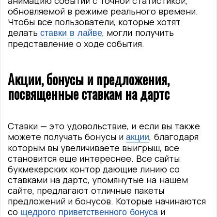
анимацию событий с точной статистикой,
обновляемой в режиме реального времени.
Чтобы все пользователи, которые хотят
делать
, могли получить
ставки в лайве
представление о ходе события.
Акции, бонусы и предложения,
посвященные ставкам на дартс
Ставки — это удовольствие, и если вы также
можете получать бонусы и
, благодаря
акции
которым вы увеличиваете выигрыш, все
становится еще интереснее. Все сайты
букмекерских контор дающие линию со
ставками на дартс, упомянутые на нашем
сайте, предлагают отличные пакеты
предложений и бонусов. Которые начинаются
со
и
щедрого приветственного бонуса