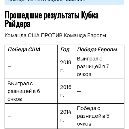
Прошедшие результаты Кубка
Райдера
Команда США ПРОТИВ Команда Европы
Победа США
Год
Победа Европы
Выиграл с
2018
—
разницей в 7
г.
очков
Выиграл с
2016
разницей в 6
—
г.
очков
Победа с
2014
—
разницей в 5
г.
очков