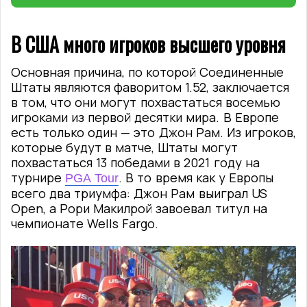
В США много игроков высшего уровня
Основная причина, по которой Соединенные
Штаты являются фаворитом 1.52, заключается
в том, что они могут похвастаться восемью
игроками из первой десятки мира. В Европе
есть только один — это Джон Рам. Из игроков,
которые будут в матче, Штаты могут
похвастаться 13 победами в 2021 году на
турнире
. В то время как у Европы
PGA Tour
всего два триумфа: Джон Рам выиграл US
Open, а Рори Макилрой завоевал титул на
чемпионате Wells Fargo.