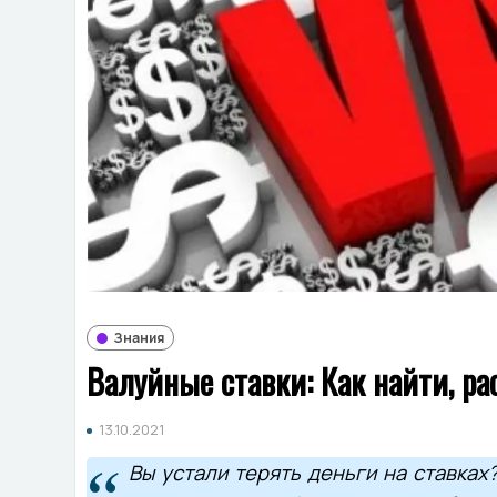
Знания
Валуйные ставки: Как найти, рас
13.10.2021
Вы устали терять деньги на ставках