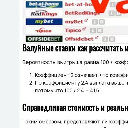
Валуйные ставки как рассчитать 
Вероятность выигрыша равна 100 / коэф
Коэффициент 2 означает, что коэффи
По коэффициенту 2,4 выплата выше, н
потому что 100 / 2,4 = 41,6.
Справедливая стоимость и реальн
Таким образом, представляют ли коэфф