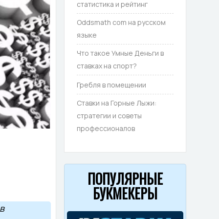
статистика и рейтинг
Oddsmath com на русском
языке
Что такое Умные Деньги в
ставках на спорт?
Гребля в помещении
Ставки на Горные Лыжи:
стратегии и советы
профессионалов
ПОПУЛЯРНЫЕ
БУКМЕКЕРЫ
в