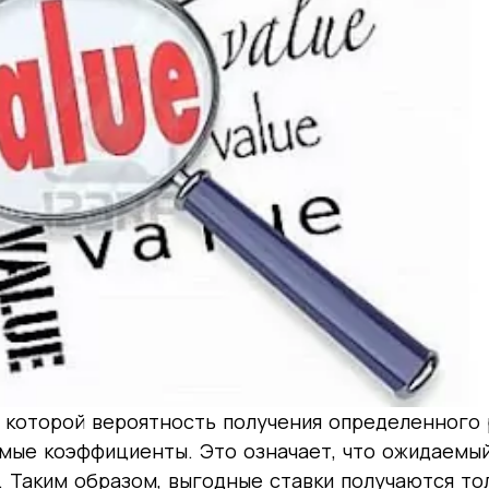
в которой вероятность получения определенного
емые коэффициенты. Это означает, что ожидаемы
 Таким образом, выгодные ставки получаются тол