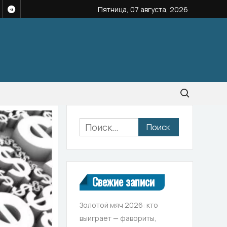
k
ter
VK
Telegram
Пятница, 07 августа, 2026
Search for:
Найти:
Свежие записи
Золотой мяч 2026: кто
выиграет — фавориты,