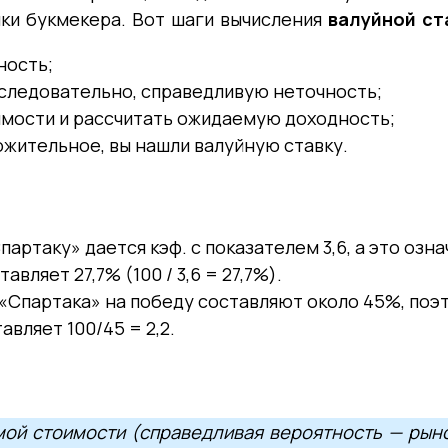
ки букмекера. Вот шаги вычисления
валуйной ст
ность;
 следовательно, справедливую неточность;
мости и рассчитать ожидаемую доходность;
жительное, вы нашли валуйную ставку.
Спартаку» дается кэф. с показателем 3,6, а это озна
вляет 27,7% (100 / 3,6 = 27,7%).
 «Спартака» на победу составляют около 45%, поэ
вляет 100/45 = 2,2.
ой стоимости (справедливая вероятность — рын