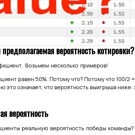
и предполагаемая вероятность котировки?
фициент. Возьмем несколько примеров!
циент равен 50%. Потому что? Потому что 100/2 =
о это означает, что вероятность выигрыша ниже: э
ая вероятность
ициенты реальную вероятность победы команды? 