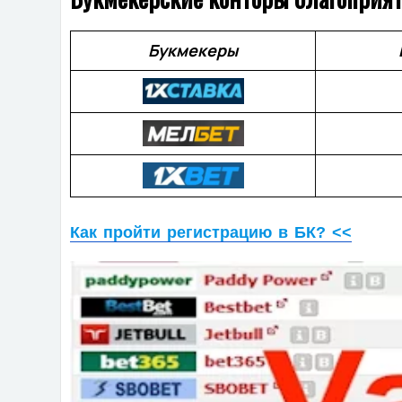
Букмекеры
Как пройти регистрацию в БК? <<