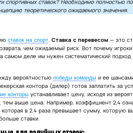
ти спортивных ставок? Необходимо полностью по
нцепцию теоретического ожидаемого значения.
нию
.
Ставка с перевесом
— это ст
ставок на спорт
озврата, чем ожидаемый риск. Вот почему игроки
 самом деле им нужен систематический подход. 
между вероятностью
и ее шансами
победы команды
мекерская контора (дилер) готов заплатить за у
устанавливает цену, исходя из вероя
кие конторы
 тем выше цена. Например, коэффициент 2,4 озна
 которая в 2,4 раза превышает сумму, которую в
 больше ставки.
ные для валуйных ставок: