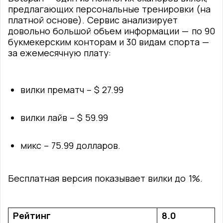
предлагающих персональные тренировки (на
платной основе). Сервис анализирует
довольно большой объем информации — по 90
букмекерским конторам и 30 видам спорта —
за ежемесячную плату:
вилки прематч – $ 27.99
вилки лайв – $ 59.99
микс – 75.99 долларов.
Бесплатная версия показывает вилки до 1%.
Рейтинг
8.0