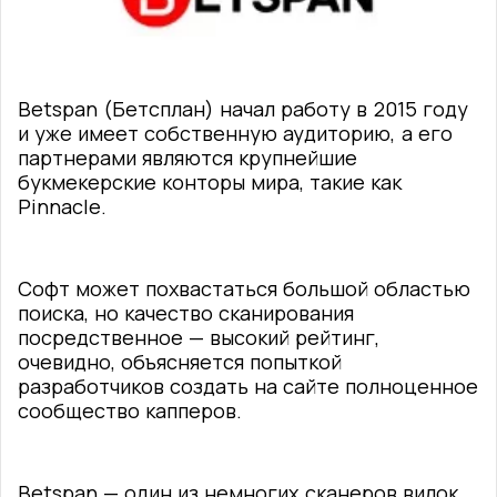
Betspan (Бетсплан) начал работу в 2015 году
и уже имеет собственную аудиторию, а его
партнерами являются крупнейшие
букмекерские конторы мира, такие как
Pinnacle.
Софт может похвастаться большой областью
поиска, но качество сканирования
посредственное — высокий рейтинг,
очевидно, объясняется попыткой
разработчиков создать на сайте полноценное
сообщество капперов.
Betspan — один из немногих сканеров вилок,