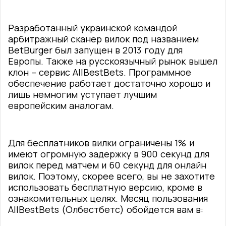
Разработанный украинской командой
арбитражный сканер вилок под названием
BetBurger был запущен в 2013 году для
Европы. Также на русскоязычный рынок вышел
клон – сервис AllBestBets. Программное
обеспечение работает достаточно хорошо и
лишь немногим уступает лучшим
европейским аналогам.
Для бесплатников вилки ограничены 1% и
имеют огромную задержку в 900 секунд для
вилок перед матчем и 60 секунд для онлайн
вилок. Поэтому, скорее всего, вы не захотите
использовать бесплатную версию, кроме в
ознакомительных целях. Месяц пользования
AllBestBets (Олбестбетс) обойдется вам в: