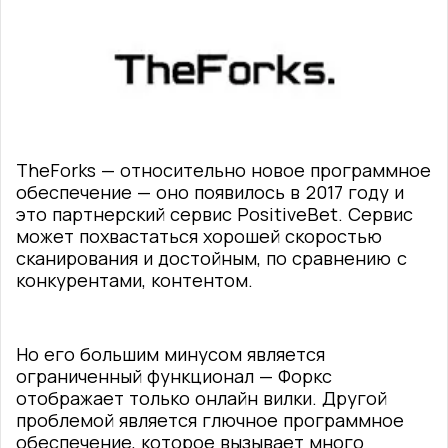
TheForks — относительно новое программное
обеспечение — оно появилось в 2017 году и
это партнерский сервис PositiveBet. Сервис
может похвастаться хорошей скоростью
сканирования и достойным, по сравнению с
конкурентами, контентом.
Но его большим минусом является
ограниченный функционал — Форкс
отображает только онлайн вилки. Другой
проблемой является глючное программное
обеспечение, которое вызывает много