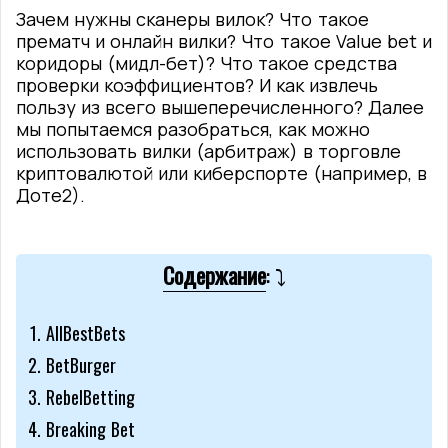
Зачем нужны сканеры вилок? Что такое
прематч и онлайн вилки? Что такое Value bet и
коридоры (мидл-бет)? Что такое средства
проверки коэффициентов? И как извлечь
пользу из всего вышеперечисленного? Далее
мы попытаемся разобраться, как можно
использовать вилки (арбитраж) в торговле
криптовалютой или киберспорте (например, в
Доте2).
Содержание
: ⤵
AllBestBets
BetBurger
RebelBetting
Breaking Bet