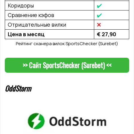
Коридоры
✔️
Сравнение кэфов
✔️
Отрицательные вилки
❌
Цена в месяц
€ 27,90
Рейтинг сканера вилок SportsChecker (Surebet)
>> Сайт SportsChecker (Surebet) <<
OddStorm