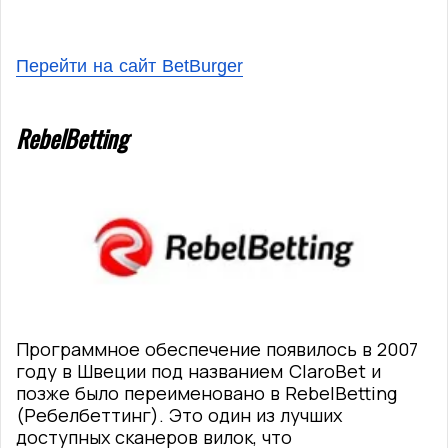
Перейти на сайт BetBurger
RebelBetting
Программное обеспечение появилось в 2007
году в Швеции под названием ClaroBet и
позже было переименовано в RebelBetting
(Ребелбеттинг). Это один из лучших
доступных сканеров вилок, что