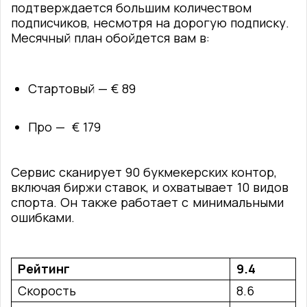
подтверждается большим количеством
подписчиков, несмотря на дорогую подписку.
Месячный план обойдется вам в:
Стартовый — € 89
Про — € 179
Сервис сканирует 90 букмекерских контор,
включая биржи ставок, и охватывает 10 видов
спорта. Он также работает с минимальными
ошибками.
Рейтинг
9.4
Скорость
8.6