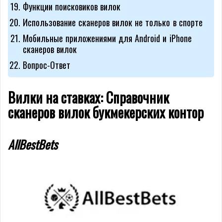
Функции поисковиков вилок
Использование сканеров вилок не только в спорте
Мобильные приложениями для Android и iPhone
сканеров вилок
Вопрос-Ответ
Вилки на ставках: Справочник
сканеров вилок букмекерских контор
AllBestBets