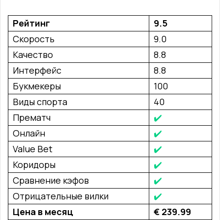
Рейтинг
9.5
Скорость
9.0
Качество
8.8
Интерфейс
8.8
Букмекеры
100
Виды спорта
40
Прематч
✔️
Онлайн
✔️
Value Bet
✔️
Коридоры
✔️
Сравнение кэфов
✔️
Отрицательные вилки
✔️
Цена в месяц
€ 239.99