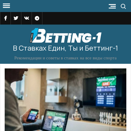
Skip
Searc
to
Facebook
Twitter
VK
Telegram
content
В Ставках Един, Ты и Беттинг-1
Рекомендации и советы в ставках на все виды спорта